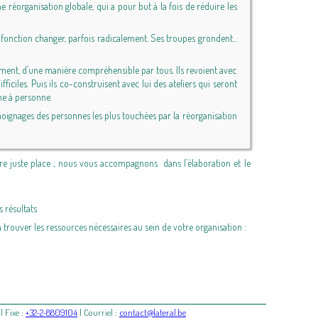
e réorganisation globale, qui a pour but à la fois de réduire les
r fonction changer, parfois radicalement. Ses troupes grondent...
gement, d’une manière compréhensible par tous. Ils revoient avec
ciles. Puis ils co-construisent avec lui des ateliers qui seront
nne à personne.
émoignages des personnes les plus touchées par la réorganisation
 juste place ; nous vous accompagnons dans l’élaboration et le
 résultats
rouver les ressources nécessaires au sein de votre organisation :
| Fixe :
+32-2-8809104
| Courriel :
contact@lateral.be