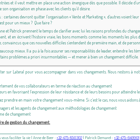
trées et il veut mettre en place une action énergique dès que possible. Il décide d’un
on organisation en phase avec les clients qu’il désire.
: certaines devront quitter l’organisation « Vente et Marketing », d’autres voient leu
est pour un mieux ? Que faire ?
nne et Patrick prennent le temps de clarifier avec lui les raisons profondes du chan
t, et en écrivent l’histoire vraie, les bons moments comme les moments les plus diffi
e, convaincus que ces nouvelles difficiles s’entendent de première main, et de perso
eaucoup mieux. Il a pu à la fois assurer ses responsabilités de leader, entendre les t
rtains problèmes a priori insurmontables — et mener à bien un changement difficile.
r sur Lateral pour vous accompagner dans vos changements. Nous restons à notre
tement de vos collaborateurs en terme de réaction au changement
 en favorisant l’expression de leur résistance et de leurs besoins pour atteindre les
 prendre en main votre changement vous-même. Si c’est le cas, nous vous aidons à t
anagers et les agents de changement aux méthodologies de changement
erme de changement
fre de gestion du changement.
us faciliter la vie |
Anne de Beer
:
+32-475-850302
|
Patrick Demaret
:
+32-475-649901