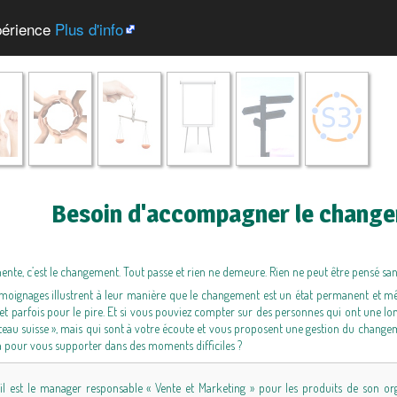
xpérience
Plus d'info
Besoin d'accompagner le change
nte, c’est le changement. Tout passe et rien ne demeure. Rien ne peut être pensé san
témoignages illustrent à leur manière que le changement est un état permanent et m
 et parfois pour le pire. Et si vous pouviez compter sur des personnes qui ont une 
teau suisse », mais qui sont à votre écoute et vous proposent une gestion du change
là pour vous supporter dans des moments difficiles ?
l est le manager responsable « Vente et Marketing » pour les produits de son organi