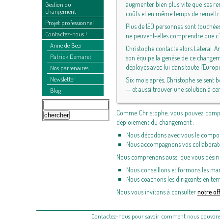
augmenter bien plus vite que ses ren
Gestion du
changement
coûts et en même temps de remettre s
Projet professionnel
Plus de 150 personnes sont touchées 
Contactez-nous !
ne peuvent-elles comprendre que c’
Anne de Beer
Christophe contacte alors Lateral. A
Patrick Demaret
son équipe la genèse de ce changemen
déployés avec lui dans toute l’Europ
Nos partenaires
Newsletter
Six mois après, Christophe se sent b
— et aussi trouver une solution à ce
Blog
Comme Christophe, vous pouvez compte
déploiement du changement :
Nous décodons avec vous le compor
Nous accompagnons vos collaborateurs
Nous comprenons aussi que vous désiriez
Nous conseillons et formons les m
Nous coachons les dirigeants en t
Nous vous invitons à consulter
notre of
Contactez-nous pour savoir comment nous pouvons vo