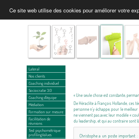
Ce site web utilise des cookies pour améliorer votre e
Lateral
Nos clients
Coaching individuel
Sociocratie 3.0
« Une seule chose est constante, permane
Coaching d'équipe
De Héraclite à François Hollande, ces 
Médiation
personne n’y échappe, pour le meilleur
Formation sur mesure
ne viennent pas avec leur modèle « cou
Facilitation de
du leadership, et qui au contraire sont 
réunions
Test psychométrique
profilingValues
Christophe a un poste important : i